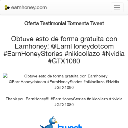
earnhoney.com
Toggl
naviga
Oferta Testimonial Tormenta Tweet
Obtuve esto de forma gratuita con
Earnhoney! @EarnHoneydotcom
#EarnHoneyStories #nikicollazo #Nvidia
#GTX1080
Thank you EarnHoney!!! #EarnHoneyStories #nikicollazo #Nvidia
#GTX1080