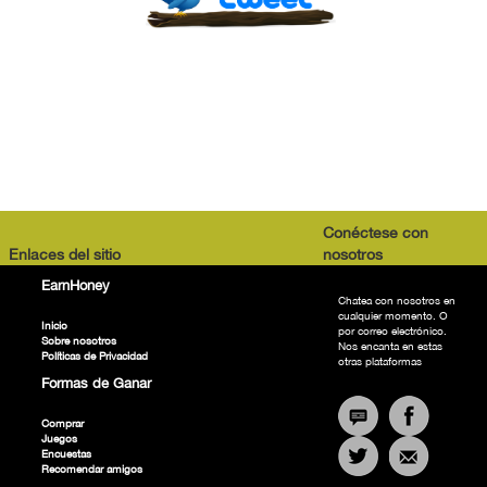
Conéctese con
Enlaces del sitio
nosotros
EarnHoney
Chatea con nosotros en
cualquier momento. O
Inicio
por correo electrónico.
Sobre nosotros
Nos encanta en estas
Políticas de Privacidad
otras plataformas
Formas de Ganar
Comprar
Juegos
Encuestas
Recomendar amigos