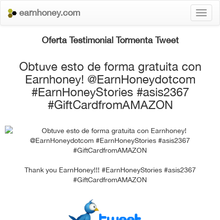
earnhoney.com
Toggl
naviga
Oferta Testimonial Tormenta Tweet
Obtuve esto de forma gratuita con
Earnhoney! @EarnHoneydotcom
#EarnHoneyStories #asis2367
#GiftCardfromAMAZON
Thank you EarnHoney!!! #EarnHoneyStories #asis2367
#GiftCardfromAMAZON