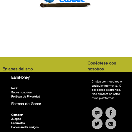
Conéctese con
Enlaces del sitio
nosotros
EarnHoney
Chatea con nosotros en
cualquier momento. O
Inicio
por correo electrónico.
Sobre nosotros
Nos encanta en estas
Políticas de Privacidad
otras plataformas
Formas de Ganar
Comprar
Juegos
Encuestas
Recomendar amigos