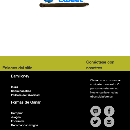
Conéctese con
Enlaces del sitio
nosotros
EarnHoney
Chatea con nosotros en
cualquier momento. O
Inicio
por correo electrónico.
Sobre nosotros
Nos encanta en estas
Políticas de Privacidad
otras plataformas
Formas de Ganar
Comprar
Juegos
Encuestas
Recomendar amigos