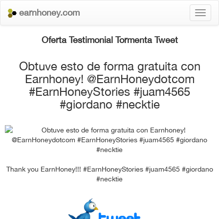
earnhoney.com
Toggl
naviga
Oferta Testimonial Tormenta Tweet
Obtuve esto de forma gratuita con
Earnhoney! @EarnHoneydotcom
#EarnHoneyStories #juam4565
#giordano #necktie
Thank you EarnHoney!!! #EarnHoneyStories #juam4565 #giordano
#necktie