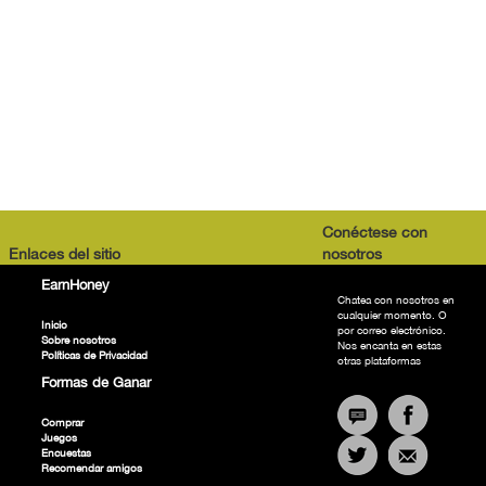
Conéctese con
Enlaces del sitio
nosotros
EarnHoney
Chatea con nosotros en
cualquier momento. O
Inicio
por correo electrónico.
Sobre nosotros
Nos encanta en estas
Políticas de Privacidad
otras plataformas
Formas de Ganar
Comprar
Juegos
Encuestas
Recomendar amigos