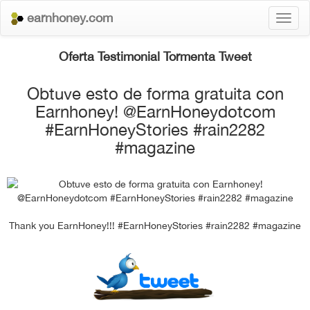
earnhoney.com
Toggl
naviga
Oferta Testimonial Tormenta Tweet
Obtuve esto de forma gratuita con
Earnhoney! @EarnHoneydotcom
#EarnHoneyStories #rain2282
#magazine
Thank you EarnHoney!!! #EarnHoneyStories #rain2282 #magazine